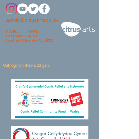
admin@citrusarts.co.uk
Rhif Elusen:
1188670
Rhif Cwmni:
7840762
Hawlfraint Citrus Arts Cyf 2020
Cefnogir yn rheolaidd gan: