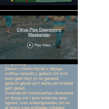
Citrus Pips Daerwynno
Weekender
Play Video
Dewch atom ni ar antur syrcas i’r
teulu i gyd, ar daith i’r byd y tu allan
a’r goedwig.
Dewch i chwilio ffyrdd o ddysgu
crefftau newydd y gallwch chi a’ch
teulu gael hwyl yn eu gwneud
gyda’ch gilydd sy’n dathlu ein tirwedd
gefn gwlad.
Gwelodd ein hanturiaethau deuluoedd
yn dysgu sut i greu lanternau awyr
agored, creu arddangosiadau tân ac
at hynny creu profiadau cofiadwy