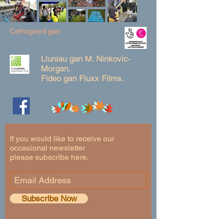
Cefnogwyd gan:
Lluniau gan M. Ninkovic-
Morgan.
Fideo gan Fluxx Films.
If you would like to receive our
occasional newsletter
please subscribe here.
Subscribe Now