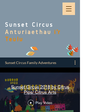
Sunset Circus
Anturiaethau
i’r
Teulu
Sunset Circus Family Adventures
Sunset Circus 2018 by Citrus
Pips/ Citrus Arts
Play Video