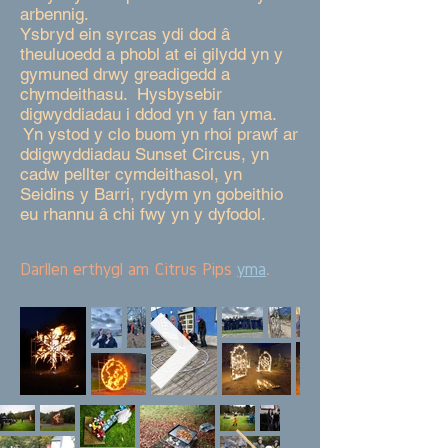
arbennig.
Ysbryd ein syrcas ydi dod â
theuluoedd a phobl at ei gilydd yn y
gymuned drwy greadigedd a
chymdeithasu. Hysbysebir
digwyddiadau i ddod yn y fan yma.
Yn ystod y clo buom yn rhoi prawf ar
ddigwyddiadau Sunset Circus, yn
cadw pellter cymdeithasol, yn
Seidins y Barri, rydym yn gobeithio
eu rhannu â chi fwy yn y dyfodol.
Darllen erthygl am Citrus Pips
yma
.